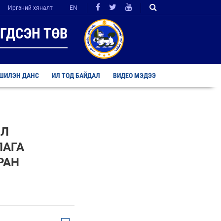
Иргэний хяналт
EN
ГДСЭН ТӨВ
ШИЛЭН ДАНС
ИЛ ТОД БАЙДАЛ
ВИДЕО МЭДЭЭ
ӨЛ
ЛАГА
РАН