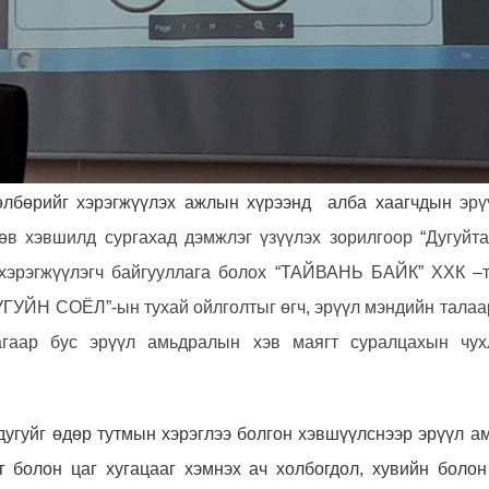
төлбөрийг хэрэгжүүлэх ажлын хүрээнд алба хаагчдын
эрү
өв хэвшилд сургахад дэмжлэг үзүүлэх зорилгоор “Дугуйта
 хэрэгжүүлэгч байгууллага болох “ТАЙВАНЬ БАЙК” ХХК –т
УГУЙН СОЁЛ”-ын тухай ойлголтыг өгч, эрүүл мэндийн талаарх
агаар бус эрүүл амьдралын хэв маягт суралцахын чух
дугуйг өдөр тутмын хэрэглээ болгон хэвшүүлснээр эрүүл а
аг болон цаг хугацааг хэмнэх ач холбогдол, хувийн боло