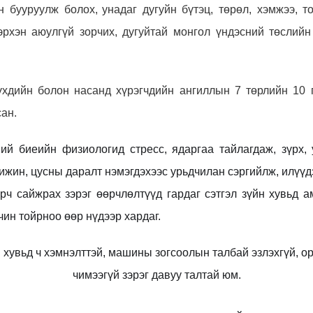
н бууруулж болох,
унадаг дугуйн бүтэц, төрөл, хэмжээ, т
эрхэн аюулгүй зорчих,
дугуйтай монгол үндэсний төслийн
үхдийн болон насанд хүрэгчдийн ангиллын 7 төрлийн 10 г
сан.
ний биеийн физиологид стресс, ядаргаа тайлагдаж, зүрх,
ижин, цусны даралт нэмэгдэхээс урьдчилан сэргийлж, илүүд
рч сайжрах зэрэг өөрчлөлтүүд гардаг сэтгэл зүйн хувьд 
ин тойрноо өөр нүдээр хардаг.
 хувьд ч хэмнэлттэй, машины зогсоолын талбай эзлэхгүй, о
чимээгүй зэрэг давуу талтай юм.