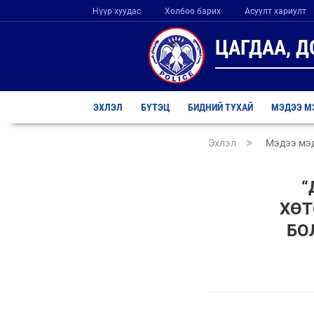
Нүүр хуудас
Холбоо барих
Асуулт хариулт
ЦАГДАА, 
ЭХЛЭЛ
БҮТЭЦ
БИДНИЙ ТУХАЙ
МЭДЭЭ М
Эхлэл
Мэдээ мэ
“
ХӨТ
БО