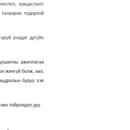
оноглол, хувцаслалт,
 талаархи тодорхой
аруй унадаг дугуйн
 уушигны ажиллагаа
эл жингүй
болж, х
өл,
амьдралын буруу хэв
рчин тойрондоо дуу