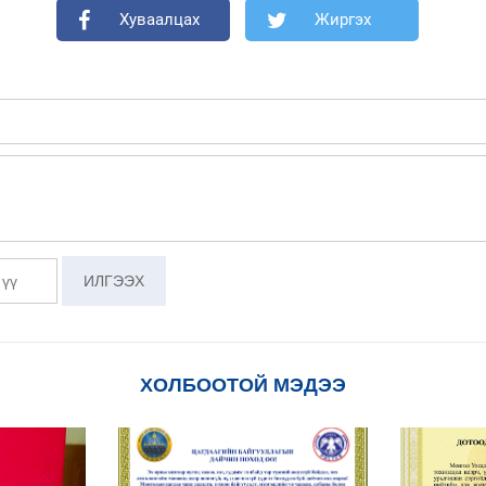
Хуваалцах
Жиргэх
ХОЛБООТОЙ МЭДЭЭ