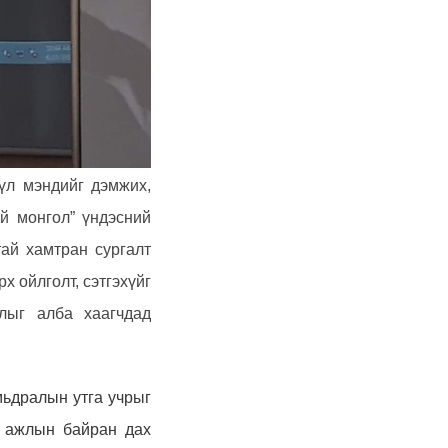
үл мэндийг дэмжих,
й монгол” үндэсний
ай хамтран сургалт
 ойлголт, сэтгэхүйг
лыг алба хаагчдад
мьдралын утга учрыг
н ажлын байран дах