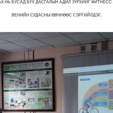
АХ НЬ БУСАД БҮХ ДАСГАЛЫН АДИЛ ЗҮРХИЙГ ФИТНЕСС
ВЕНИЙН СУДАСНЫ ӨВЧНӨӨС СЭРГИЙЛДЭГ.