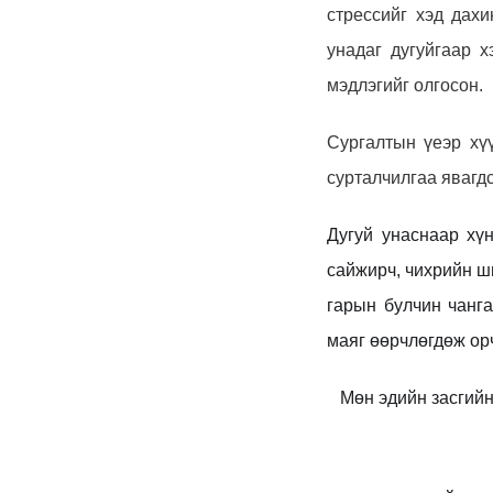
стрессийг хэд дахи
унадаг дугуйгаар х
мэдлэгийг олгосон.
Сургалтын үеэр хү
сурталчилгаа явагд
Дугуй унаснаар хү
сайжирч, чихрийн ш
гарын булчин чанга
маяг өөрчлөгдөж орч
Мөн эдийн засгийн