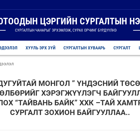
ДОТООДЫН ЦЭРГИЙН СУРГАЛТЫН НЭ
СУРГАЛТЫН ЧАНАРЫГ ЭРХЭМЛЭЖ, СУРАХ ОРЧИНГ БҮРДҮҮЛНЭ
ЭДЭЭЛЭЛ
ХУУЛЬ ЭРХ ЗҮЙ
СУРГАЛТЫН ХУВААРЬ
СУРГАЛТ
дээлэл
ДУГУЙТАЙ МОНГОЛ ” ҮНДЭСНИЙ ТӨС
ӨЛБӨРИЙГ ХЭРЭГЖҮҮЛЭГЧ БАЙГУУЛ
ЛОХ “ТАЙВАНЬ БАЙК” ХХК –ТАЙ ХАМТ
СУРГАЛТ ЗОХИОН БАЙГУУЛЛАА..