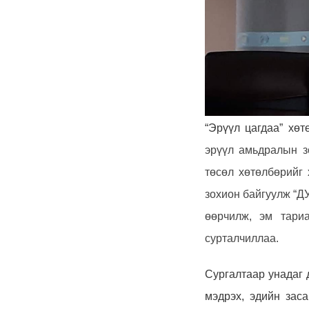
“Эрүүл цагдаа” хө
эрүүл амьдралын з
төсөл хөтөлбөрийг
зохион байгуулж “Д
өөрчилж, эм тари
сурталчиллаа.
Сургалтаар унадаг 
мэдрэх, эдийн зас