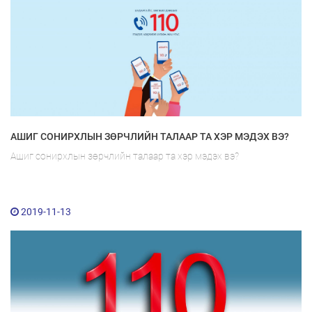
АШИГ СОНИРХЛЫН ЗӨРЧЛИЙН ТАЛААР ТА ХЭР МЭДЭХ ВЭ?
Ашиг сонирхлын зөрчлийн талаар та хэр мэдэх вэ?
2019-11-13