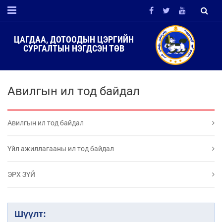
ЦАГДАА, ДОТООДЫН ЦЭРГИЙН
СУРГАЛТЫН НЭГДСЭН ТӨВ
Авилгын ил тод байдал
Авилгын ил тод байдал
Үйл ажиллагааны ил тод байдал
ЭРХ ЗҮЙ
Шүүлт: