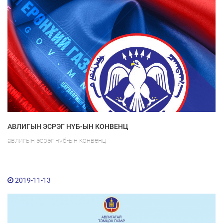
АВЛИГЫН ЭСРЭГ НҮБ-ЫН КОНВЕНЦ
авлигын эсрэг нүб-ын конвенц
2019-11-13