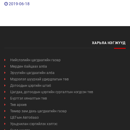
2019-06-18
ХАРЬЯА НЭГЖҮҮД
Нийслэлийн цагдаагийн газар
Мөрдөн байцаах алба
Эрүүгийн цагдаагийн алба
Мэдээлэл шуурхай удирдлагын төв
Дотоодын цэргийн штаб
Цагдаа, дотоодын цэргийн сургалтын нэгдсэн төв
Бүртгэл хяналтын төв
Төв архив
Төмөр зам дахь цагдаагийн газар
ЦЕГ-ын Автобааз
Урьдчилан сэргийлэх хэлтэс