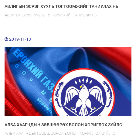
АВЛИГЫН ЭСРЭГ ХУУЛЬ ТОГТООМЖИЙГ ТАНИУЛАХ НЬ
Авлигын эсрэг хууль тогтоомжийг таниулах нь
2019-11-13
АЛБА ХААГЧДЫН ЗӨВШӨӨРӨХ БОЛОН ХОРИГЛОХ ЗҮЙЛС
АЛБА ХААГЧДЫН ЗӨВШӨӨРӨХ БОЛОН ХОРИГЛОХ ЗҮЙЛС