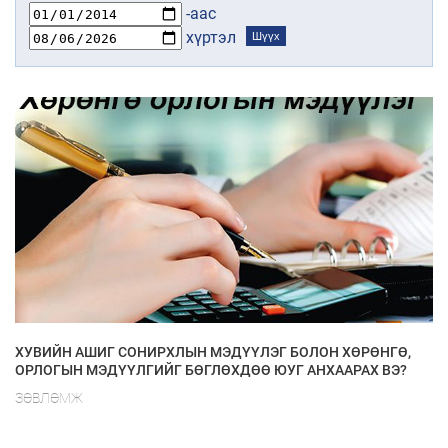
-аас
хүртэл
Шүүх
ХУВИЙН АШИГ СОНИРХЛЫН МЭДҮҮЛЭГ БОЛОН ХӨРӨНГӨ,
ОРЛОГЫН МЭДҮҮЛГИЙГ БӨГЛӨХДӨӨ ЮУГ АНХААРАХ ВЭ?
ЗӨВЛӨМЖ