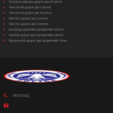
Сонгино хайрхан дүүрэг дэх III хэлтэс
Чингэлтэй дүүрэг дэх I хэлтэс
Чингэлтэй дүүрэг дэх II хэлтэс
Хан-Уул дүүрэг дэх I хэлтэс
Хан-Уул дүүрэг дэх II хэлтэс
Багануур дүүргийн цагдаагийн хэлтэс
Налайх дүүрэг дэх Цагдаагийн хэлтэс
Багахангай дүүрэг дэх цагдаагийн тасаг
95147102,