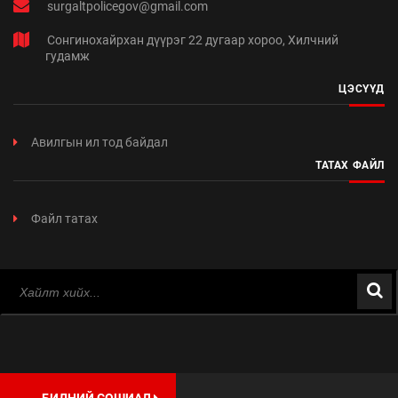
surgaltpolicegov@gmail.com
Сонгинохайрхан дүүрэг 22 дугаар хороо, Хилчний
гудамж
ЦЭСҮҮД
Авилгын ил тод байдал
ТАТАХ ФАЙЛ
Файл татах
БИДНИЙ СОШИАЛ