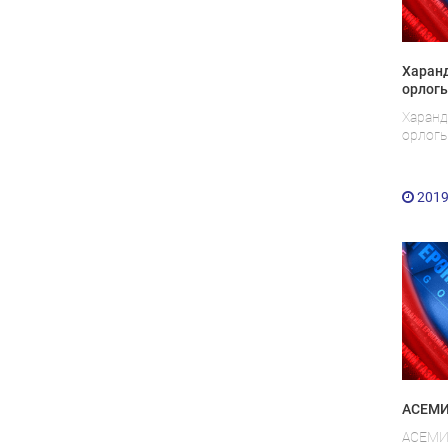
Харанд
орлогы
Харанд
орлогы
2019
АСЕМИ
АСЕМИ