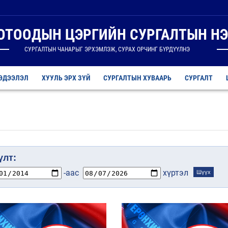
ДОТООДЫН ЦЭРГИЙН СУРГАЛТЫН НЭ
СУРГАЛТЫН ЧАНАРЫГ ЭРХЭМЛЭЖ, СУРАХ ОРЧИНГ БҮРДҮҮЛНЭ
ЭДЭЭЛЭЛ
ХУУЛЬ ЭРХ ЗҮЙ
СУРГАЛТЫН ХУВААРЬ
СУРГАЛТ
лт:
-аас
хүртэл
Шүүх