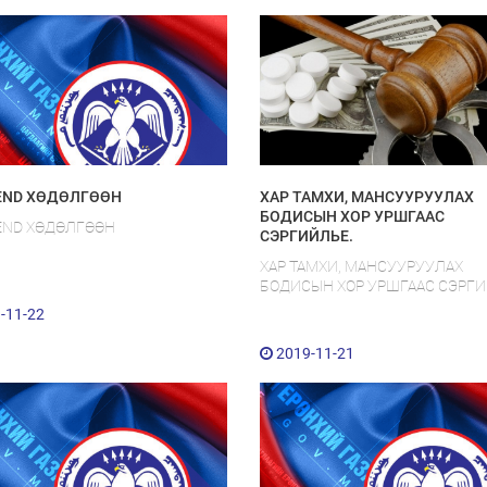
END ХӨДӨЛГӨӨН
ХАР ТАМХИ, МАНСУУРУУЛАХ
БОДИСЫН ХОР УРШГААС
END ХӨДӨЛГӨӨН
СЭРГИЙЛЬЕ.
ХАР ТАМХИ, МАНСУУРУУЛАХ
БОДИСЫН ХОР УРШГААС СЭРГИ
-11-22
2019-11-21