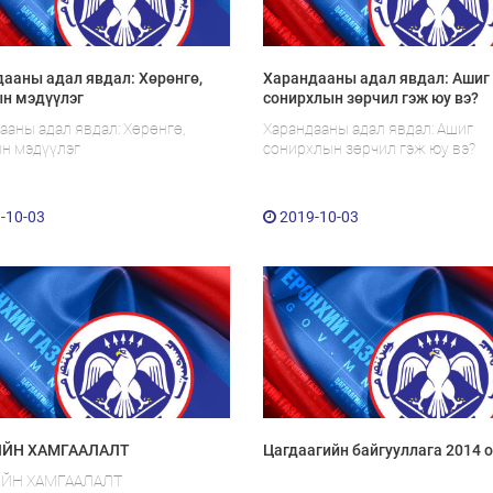
ааны адал явдал: Хөрөнгө,
Харандааны адал явдал: Ашиг
н мэдүүлэг
сонирхлын зөрчил гэж юу вэ?
ааны адал явдал: Хөрөнгө,
Харандааны адал явдал: Ашиг
н мэдүүлэг
сонирхлын зөрчил гэж юу вэ?
-10-03
2019-10-03
ЙН ХАМГААЛАЛТ
Цагдаагийн байгууллага 2014 
ЙН ХАМГААЛАЛТ