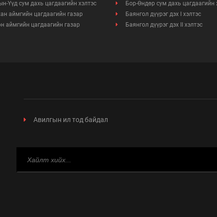
н-Үүд сум дахь цагдаагийн хэлтэс
Бор-Өндөр сум дахь цагдаагийн 
ан аймгийн цагдаагийн газар
Баянгол дүүрэг дэх I хэлтэс
н аймгийн цагдаагийн газар
Баянгол дүүрэг дэх II хэлтэс
Авилгын ил тод байдал