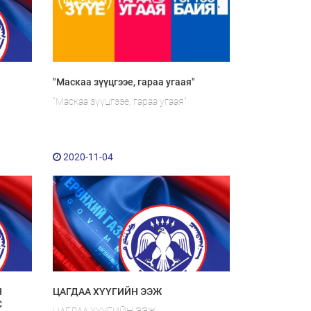
"Маскаа зүүцгээе, гараа угаая"
"Маскаа зүүцгээе, гараа угаая"
2020-11-04
Н
ЦАГДАА ХҮҮГИЙН ЭЭЖ
С
ЦАГДАА ХҮҮГИЙН ЭЭЖ