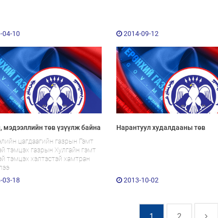
-04-10
2014-09-12
, мэдээллийн төв үзүүлж байна
Нарантуул худалдааны төв
лийн цагдаагийн газрын Гэмт
эй тэмцэх газрын Хулгайн гэмт
эй тэмцэх хэлтэстэй хамтран
лээ
-03-18
2013-10-02
1
2