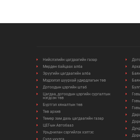
Нийслэлийн цагдаагийн газар
Дото
Мөрдөн байцаах алба
Арха
Эрүүгийн цагдаагийн алба
Баян
Мэдээлэл шуурхай удирдлагын төв
Баян
Дотоодын цэргийн штаб
Булг
Цагдаа, дотоодын цэргийн сургалтын
Говь
нэгдсэн төв
Говь
Бүртгэл хяналтын төв
Говь
Төв архив
Дарх
Төмөр зам дахь цагдаагийн газар
Дорн
ЦЕГ-ын Автобааз
Дунд
Урьдчилан сэргийлэх хэлтэс
Дорн
Сүлд чуулга