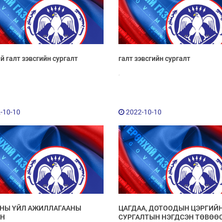
й галт зэвсгийн сургалт
галт зэвсгийн сургалт
,
-10-10
2022-10-10
ОНЫ ҮЙЛ АЖИЛЛАГААНЫ
ЦАГДАА, ДОТООДЫН ЦЭРГИЙ
АН
СУРГАЛТЫН НЭГДСЭН ТӨВӨӨ