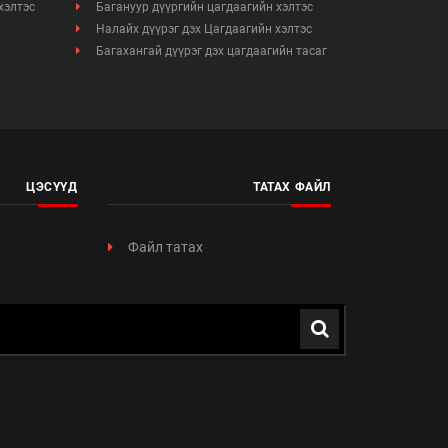
хэлтэс
Багануур дүүргийн цагдаагийн хэлтэс
Налайх дүүрэг дэх Цагдаагийн хэлтэс
Багахангай дүүрэг дэх цагдаагийн тасаг
ЦЭСҮҮД
ТАТАХ ФАЙЛ
Файл татах