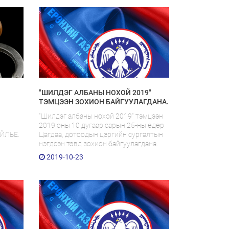
дээр зохион байгууллаа. Уг арга
хэмжээнд урилгаар Сумо бөхийн
аварга Кёкүшюзан Батбаяр, жүжигчин
Цоомоо нар оролцож, хүүхдүүдэд зам
тээврийн осол, хэргийн бодит үзүүлэн
сургалтыг зохион байгуулсан. Уг
сургалтаар видео бэлтгэж олон
нийтийн хүртээл болгоод байна.
"ШИЛДЭГ АЛБАНЫ НОХОЙ 2019"
ТЭМЦЭЭН ЗОХИОН БАЙГУУЛАГДАНА.
"Шилдэг албаны нохой 2019" тэмцээн
2019 оны 10 дугаар сарын 25-ны өдөр
ЙЛЬЕ.
Цагдаа, дотоодын цэргийн сургалтын
нэгдсэн төвд зохион байгуулагдана.
2019-10-23