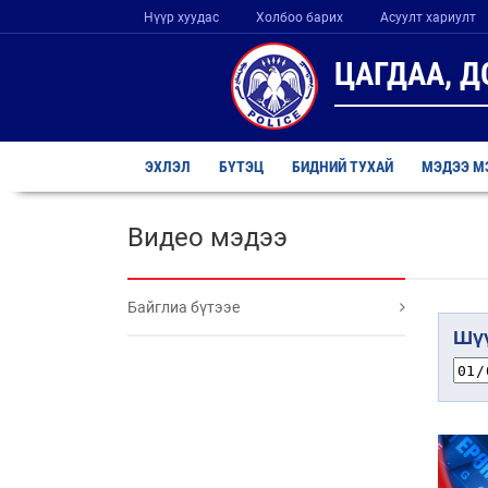
Нүүр хуудас
Холбоо барих
Асуулт хариулт
ЦАГДАА, 
ЭХЛЭЛ
БҮТЭЦ
БИДНИЙ ТУХАЙ
МЭДЭЭ М
Видео мэдээ
Байглиа бүтээе
Шүү