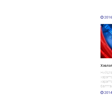
2016
Хэвлэл
Нийслэ
хэрэгт
хэрэгт
бэлтгэ
2014