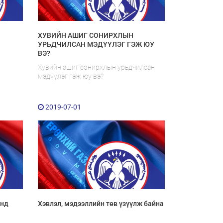
ХУВИЙН АШИГ СОНИРХЛЫН
УРЬДЧИЛСАН МЭДҮҮЛЭГ ГЭЖ ЮУ
ВЭ?
Хувийн ашиг сонирхлын урьдчилсан
мэдүүлэг гэж юу вэ?
2019-07-01
онд
Хэвлэл, мэдээллийн төв үзүүлж байна