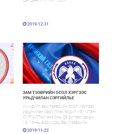
2019-12-31
ЗАМ ТЭЭВРИЙН ОСОЛ ХЭРГЭЭС
УРЬДЧИЛАН СЭРГИЙЛЬЕ
Хүүхдийг зам тээврийн осол, хэргээс
урьдчилан сэргийлэх бодит ҮЗҮҮЛЭН
СУРГАЛТ-ыг энэ оны 09 дүгээр сарын
15, 16-ны өдрүүдэд Зам тээврийн
хөгжлийн яам болон Ерөнхий
2019-11-22
боловсролын 1-р сургуулийн урд зам