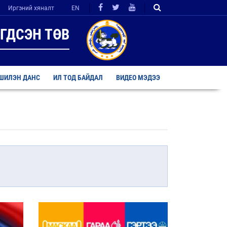
Иргэний хяналт
EN
ГДСЭН ТӨВ
ШИЛЭН ДАНС
ИЛ ТОД БАЙДАЛ
ВИДЕО МЭДЭЭ