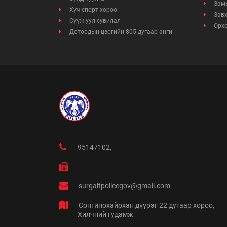
Замы
Хүч спорт хороо
Завх
Сүүж уул сувилал
Орхо
Дотоодын цэргийн 805 дугаар анги
95147102,
surgaltpolicegov@gmail.com
Сонгинохайрхан дүүрэг 22 дугаар хороо,
Хилчний гудамж