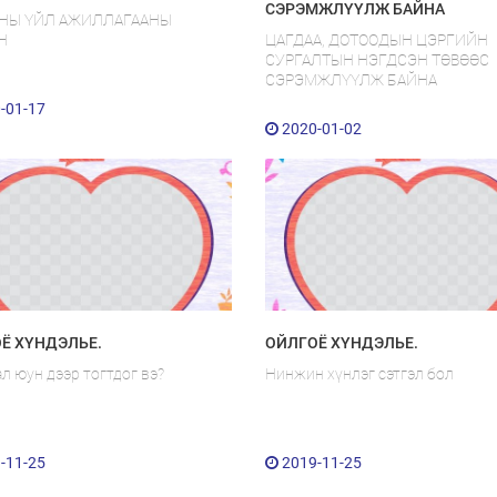
СЭРЭМЖЛҮҮЛЖ БАЙНА
ОНЫ ҮЙЛ АЖИЛЛАГААНЫ
Н
ЦАГДАА, ДОТООДЫН ЦЭРГИЙН
СУРГАЛТЫН НЭГДСЭН ТӨВӨӨС
СЭРЭМЖЛҮҮЛЖ БАЙНА
-01-17
2020-01-02
Ё ХҮНДЭЛЬЕ.
ОЙЛГОЁ ХҮНДЭЛЬЕ.
л юун дээр тогтдог вэ?
Нинжин хүнлэг сэтгэл бол
-11-25
2019-11-25