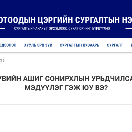
ДОТООДЫН ЦЭРГИЙН СУРГАЛТЫН НЭ
СУРГАЛТЫН ЧАНАРЫГ ЭРХЭМЛЭЖ, СУРАХ ОРЧИНГ БҮРДҮҮЛНЭ
ЭДЭЭЛЭЛ
ХУУЛЬ ЭРХ ЗҮЙ
СУРГАЛТЫН ХУВААРЬ
СУРГАЛТ
дээ
УВИЙН АШИГ СОНИРХЛЫН УРЬДЧИЛС
МЭДҮҮЛЭГ ГЭЖ ЮУ ВЭ?