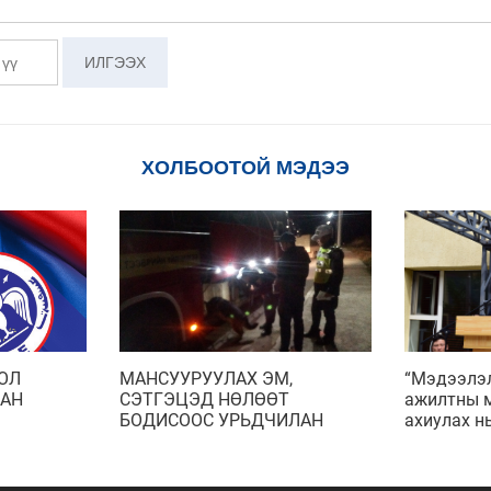
ХОЛБООТОЙ МЭДЭЭ
ОЛ
МАНСУУРУУЛАХ ЭМ,
“Мэдээлэ
ЛАН
СЭТГЭЦЭД НӨЛӨӨТ
ажилтны м
БОДИСООС УРЬДЧИЛАН
ахиулах н
СЭРГИЙЛЭХ ҮЗЛЭГ
зохион ба
ШАЛГАЛТЫГ ЗОХИОН
БАЙГУУЛЛАА.