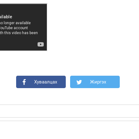
Хуваалцах
Жиргэх