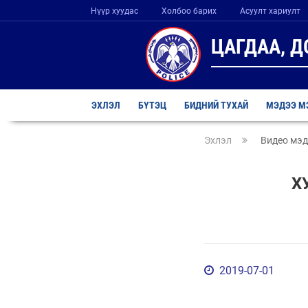
Нүүр хуудас
Холбоо барих
Асуулт хариулт
ЦАГДАА, 
ЭХЛЭЛ
БҮТЭЦ
БИДНИЙ ТУХАЙ
МЭДЭЭ М
Эхлэл
Видео мэ
Х
2019-07-01