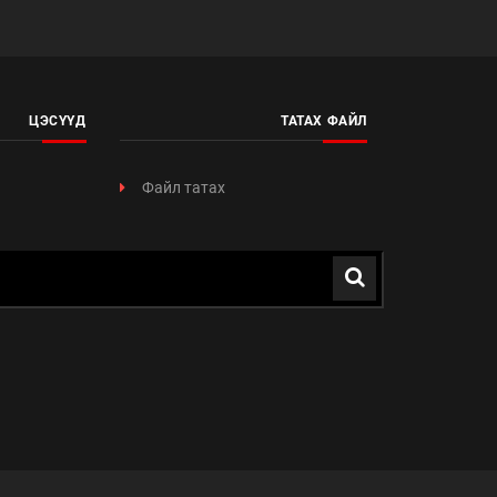
ЦЭСҮҮД
ТАТАХ ФАЙЛ
Файл татах