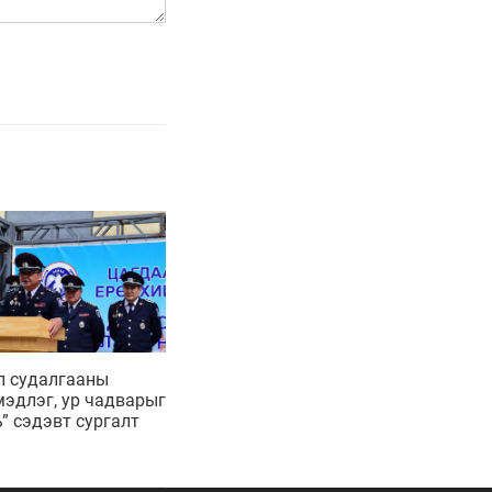
л судалгааны
эдлэг, ур чадварыг
ь” сэдэвт сургалт
йгуулагдлаа