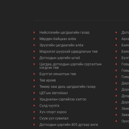
Нийслэлийн цагдаагийн газар
Дото
Мөрдөн байцаах алба
Арха
Эрүүгийн цагдаагийн алба
Баян
Мэдээлэл шуурхай удирдлагын төв
Баян
Дотоодын цэргийн штаб
Булг
Цагдаа, дотоодын цэргийн сургалтын
Говь
нэгдсэн төв
Говь
Бүртгэл хяналтын төв
Говь
Төв архив
Дарх
Төмөр зам дахь цагдаагийн газар
Дорн
ЦЕГ-ын Автобааз
Дунд
Урьдчилан сэргийлэх хэлтэс
Дорн
Сүлд чуулга
Замы
Хүч спорт хороо
Завх
Сүүж уул сувилал
Орхо
Дотоодын цэргийн 805 дугаар анги