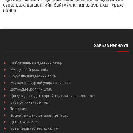
суралцаж, цагдаагийн байгууллагад ажиллахыг урьж
байна
ХАРЬЯА НЭГЖҮҮД
Нийслэлийн цагдаагийн газар
Мөрдөн байцаах алба
Эрүүгийн цагдаагийн алба
Мэдээлэл шуурхай удирдлагын төв
Дотоодын цэргийн штаб
Цагдаа, дотоодын цэргийн сургалтын нэгдсэн төв
Бүртгэл хяналтын төв
Төв архив
Төмөр зам дахь цагдаагийн газар
ЦЕГ-ын Автобааз
Урьдчилан сэргийлэх хэлтэс