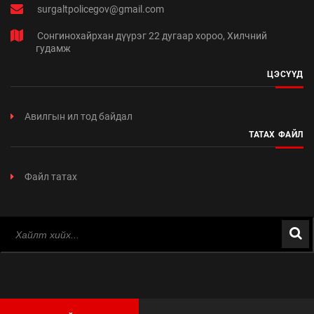
surgaltpolicegov@gmail.com
Сонгинохайрхан дүүрэг 22 дугаар хороо, Хилчний
гудамж
ЦЭСҮҮД
Авилгын ил тод байдал
ТАТАХ ФАЙЛ
Файл татах