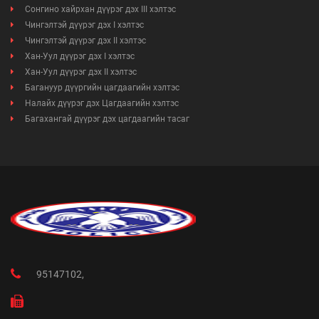
Сонгино хайрхан дүүрэг дэх III хэлтэс
Чингэлтэй дүүрэг дэх I хэлтэс
Чингэлтэй дүүрэг дэх II хэлтэс
Хан-Уул дүүрэг дэх I хэлтэс
Хан-Уул дүүрэг дэх II хэлтэс
Багануур дүүргийн цагдаагийн хэлтэс
Налайх дүүрэг дэх Цагдаагийн хэлтэс
Багахангай дүүрэг дэх цагдаагийн тасаг
95147102,