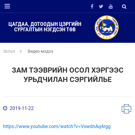
ЦАГДАА, ДОТООДЫН ЦЭРГИЙН
СУРГАЛТЫН НЭГДСЭН ТӨВ
Эхлэл
Видео мэдээ
ЗАМ ТЭЭВРИЙН ОСОЛ ХЭРГЭЭС
УРЬДЧИЛАН СЭРГИЙЛЬЕ
2019-11-22
https://www.youtube.com/watch?v=VswdnAq4rgg