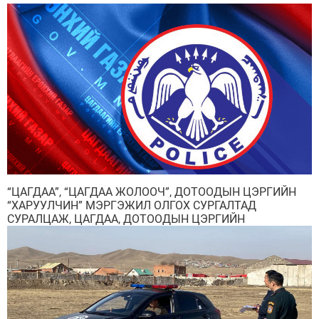
“ЦАГДАА”, “ЦАГДАА ЖОЛООЧ”, ДОТООДЫН ЦЭРГИЙН
“ХАРУУЛЧИН” МЭРГЭЖИЛ ОЛГОХ СУРГАЛТАД
СУРАЛЦАЖ, ЦАГДАА, ДОТООДЫН ЦЭРГИЙН
БАЙГУУЛЛАГАД АЖИЛЛАХЫГ УРЬЖ БАЙНА