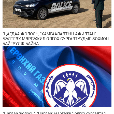
"ЦАГДАА ЖОЛООЧ, "ХАМГААЛАЛТЫН АЖИЛТАН"
БЭЛТГЭХ МЭРГЭЖИЛ ОЛГОХ СУРГАЛТУУДЫГ ЗОХИОН
БАЙГУУЛЖ БАЙНА
"Цагдаа жолооч", "Цагдаа" мэргэжил олгох сургалтад