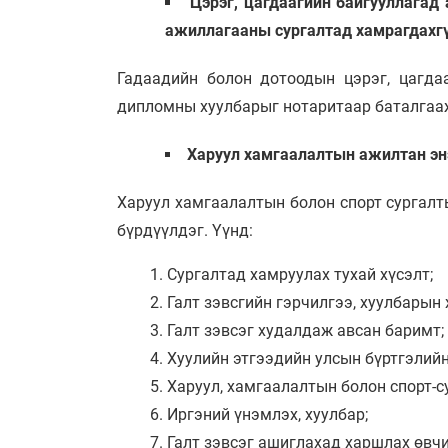
Цэрэг, цагдаагийн байгууллагад
ажиллагааны сургалтад хамрагдахгүй
Гадаадийн болон дотоодын цэрэг, цагда
дипломны хуулбарыг нотаритаар баталгааж
Харуул хамгаалалтын ажилтан энэ
Харуул хамгаалалтын болон спорт сургалт
бүрдүүлдэг. Үүнд:
Сургалтад хамруулах тухай хүсэлт;
Галт зэвсгийн гэрчилгээ, хуулбарын 
Галт зэвсэг худалдаж авсан баримт;
Хуулийн этгээдийн улсын бүртгэлийн
Харуул, хамгаалалтын болон спорт-с
Иргэний үнэмлэх, хуулбар;
Галт зэвсэг ашиглахад харшлах өвчи