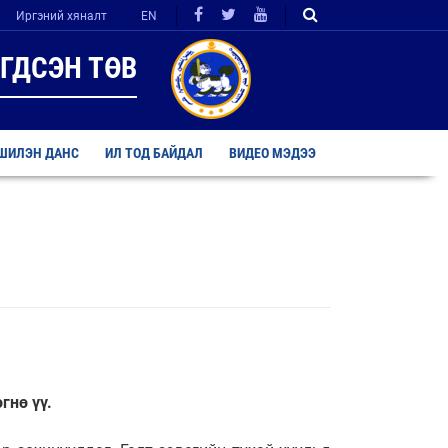
Иргэний хяналт
EN
ГДСЭН ТӨВ
ШИЛЭН ДАНС
ИЛ ТОД БАЙДАЛ
ВИДЕО МЭДЭЭ
гнө үү.