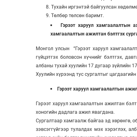
Тухайн иргэнтэй байгуулсан хөдөлмө
Төлбөр төлсөн баримт.
Гэрээт харуул хамгаалалтын а
хамгаалалтын ажилтан бэлтгэх сурга
Монгол улсын “Гэрээт харуул хамгаалалт
гүйцэтгэх боловсон хүчнийг бэлтгэх, дав
албаны тухай хуулийн 17 дугаар зүйлийн 17
Хуулийн хүрээнд тус сургалтыг цагдаагийн
Гэрээт харуул хамгаалалтын ажилт
Гэрээт харуул хамгаалалтын ажилтан бэлтг
хоногийн дадлага ажил явагдана.
Сургалтаар хамгаалж байгаа эд хөрөнгө, об
зэвсэггүйгээр тулалдах мэх хэрэглэх, ал