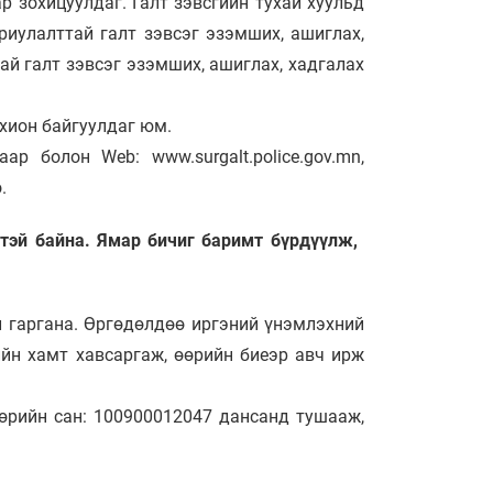
р зохицуулдаг. Галт зэвсгийн тухай хуульд
иулалттай галт зэвсэг эзэмших, ашиглах,
й галт зэвсэг эзэмших, ашиглах, хадгалах
охион байгуулдаг юм.
р болон Web: www.surgalt.police.gov.mn,
.
лтэй байна. Ямар бичиг баримт бүрдүүлж,
 гаргана. Өргөдөлдөө иргэний үнэмлэхний
ийн хамт хавсаргаж, өөрийн биеэр авч ирж
Төрийн сан: 100900012047 дансанд тушааж,