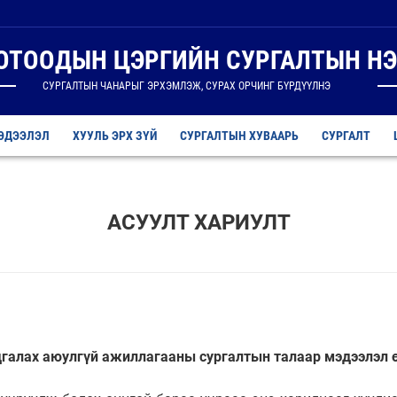
ДОТООДЫН ЦЭРГИЙН СУРГАЛТЫН НЭ
СУРГАЛТЫН ЧАНАРЫГ ЭРХЭМЛЭЖ, СУРАХ ОРЧИНГ БҮРДҮҮЛНЭ
ЭДЭЭЛЭЛ
ХУУЛЬ ЭРХ ЗҮЙ
СУРГАЛТЫН ХУВААРЬ
СУРГАЛТ
АСУУЛТ ХАРИУЛТ
адгалах аюулгүй ажиллагааны сургалтын талаар мэдээлэл ө