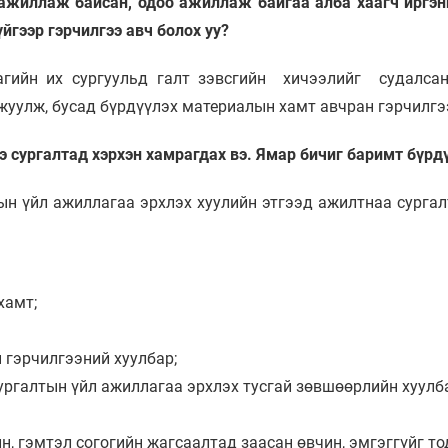
 ажиллаж байсан, одоо ажиллаж байгаа алба хаагч иргэни
гээр гэрчилгээ авч болох уу?
агийн их сургуульд галт зэвсгийн хичээлийг судалсан
уулж, бусад бүрдүүлэх материалын хамт авчран гэрчилгэ
 сургалтад хэрхэн хамрагдах вэ. Ямар бичиг баримт бүрдү
ын үйл ажиллагаа эрхлэх хуулийн этгээд ажилтнаа сурга
хамт;
 гэрчилгээний хуулбар;
ургалтын үйл ажиллагаа эрхлэх тусгай зөвшөөрлийн хуулб
н, гэмтэл согогийн жагсаалтад заасан өвчин, эмгэггүйг т