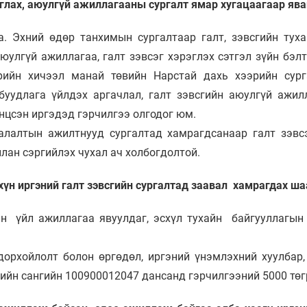
иглах, аюулгүй ажиллагааны сургалт ямар хугацаагаар ява
. Эхний өдөр танхимын сургалтаар галт, зэвсгийн тухай
 аюулгүй ажиллагаа, галт зэвсэг хэрэглэх сэтгэл зүйн б
рийн хичээл манай төвийн Нарстай дахь хээрийн сург
буудлага үйлдэх аргачлал, галт зэвсгийн аюулгүй ажилл
энцсэн иргэдэд гэрчилгээ олгодог юм.
аалалтын ажилтнууд сургалтад хамрагдсанаар галт зэвс
илан сэргийлэх чухал ач холбогдолтой.
хүн иргэний галт зэвсгийн сургалтад заавал хамрагдах ш
н үйл ажиллагаа явуулдаг, эсхүл тухайн байгууллагын
дорхойлолт болон өргөдөл, иргэний үнэмлэхний хуулбар,
рийн сангийн 100900012047 дансанд гэрчилгээний 5000 төг