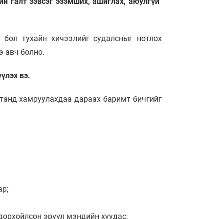
й галт зэвсэг эзэмших, ашиглах, аюулгүй
 бол тухайн хичээлийг судалсныг нотлох
э авч болно.
үлэх вэ.
лтанд хамруулахдаа дараах баримт бичгийг
ар;
одорхойлсон эрүүл мэндийн хуудас;