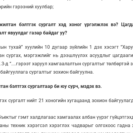
рийн гэрээний хуулбар;
жилтан бэлтгэх сургалт хэд хоног үргэлжлэх вэ? Цагда
лт явуулдаг газар байдаг уу?
ын тухай” хуулийн 10 дугаар зүйлийн 1 дэх хэсэгт “Хар
тан сургах, мэргэжлийг нь дээшлүүлэх асуудлыг цагдааги
.3-д “....гэрээт харуул хамгаалалтын сургалтыг төлбөртэй 
 байгууллага сургалтыг зохион байгуулна.
ан бэлтгэх сургалтаар би юу сурч, мэдэх вэ.
эх сургалт нийт 21 хоногийн хугацаанд зохион байгуулаг
ъектыг гэмт халдлагаас хамгаалах албан үүрэг гүйцэтгэхдэ
баны техник хэрэгсэл хэрэглэх чадварыг олгохоос гадна х