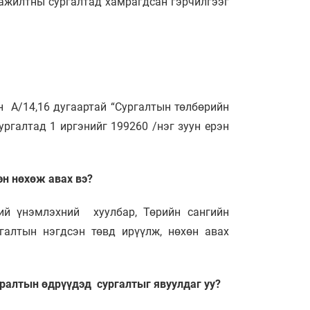
 ажилтны сургалтад хамрагдсан гэрчилгээг
н А/14,16 дугаартай “Сургалтын төлбөрийн
ргалтад 1 иргэнийг 199260 /нэг зуун ерэн
эн нөхөж авах вэ?
ний үнэмлэхний хуулбар, Төрийн сангийн
галтын нэгдсэн төвд ирүүлж, нөхөн авах
мралтын өдрүүдэд сургалтыг явуулдаг уу?