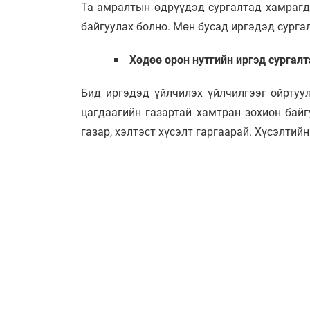
Та амралтын өдрүүдэд сургалтад хамрагда
байгуулах болно. Мөн бусад иргэдэд сург
Хөдөө орон нутгийн иргэд сургал
Бид иргэдэд үйлчилэх үйлчилгээг ойртуул
цагдаагийн газартай хамтран зохион байг
газар, хэлтэст хүсэлт гаргаарай. Хүсэлтий