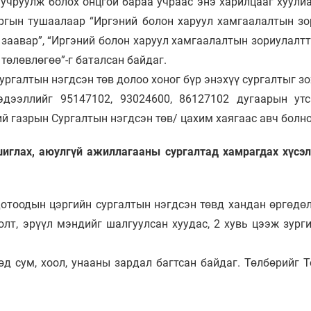
 учруулж болох онцгой бараа учраас энэ харилцааг хуулиа
ргын тушаалаар “Иргэний болон харуул хамгаалалтын зор
заавар”, “Иргэний болон харуул хамгаалалтын зориулалтта
төлөвлөгөө”-г баталсан байдаг.
ургалтын нэгдсэн төв долоо хоног бүр энэхүү сургалтыг з
ээллийг 95147102, 93024600, 86127102 дугаарын утсаа
й газрын Сургалтын нэгдсэн төв/ цахим хаягаас авч болно
шиглах, аюулгүй ажиллагааны сургалтад хамрагдах хүсэ
оодын цэргийн сургалтын нэгдсэн төвд хандан өргөдөл
олт, эрүүл мэндийг шалгуулсан хуудас, 2 хувь цээж зург
өөд сум, хоол, унааны зардал багтсан байдаг. Төлбөрийг 