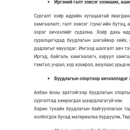
Иргэний галт зэвсэг эзэмших, аш
Сургалт хоёр өдрийн хугацаатай явагдана
хамгаалалт, галт зэвсэг /сум/-ийн бүтэц,
зэрэг хичээлийг судална. Хоёр дахь өд
суралцагчдад буудлагын шагайвар хийх, 
дадлагыг явуулдаг. Ингээд шалгалт авч т
Иргэд, байгаль хамгаалагч, харуул хамг
гэмтэл, учрал, хор хохирол, аюулаас урьдч
Буудлагын спортоор хичээллэдэг 
Албан ёсны эрхтэйгээр буудлагын спорты
сургалтад хамрагдах шаардлагагүй юм.
Харин тухайн буудлагын байгууллагын то
холбогдох бусад материалаа бүрдүүлж, Тө