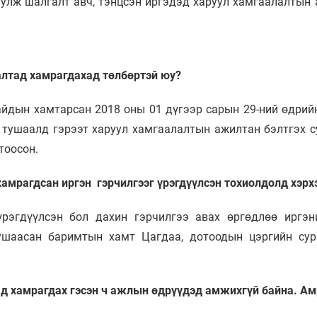
уулж шалгалт авч, тэнцсэн иргэдэд харуул хамгаалалтын
алтад хамрагдахад төлбөртэй юу?
сайдын хамтарсан 2018 оны 01 дүгээр сарын 29-ний өдрий
тушаалд гэрээт харуул хамгаалалтын ажилтан бэлтгэх су
тоосон.
хамрагдсан иргэн гэрчилгээг үрэгдүүлсэн тохиолдолд хэрх
үрэгдүүлсэн бол дахин гэрчилгээ авах өргөдлөө иргэ
ушаасан баримтын хамт Цагдаа, дотоодын цэргийн сур
тад хамрагдах гэсэн ч ажлын өдрүүдэд амжихгүй байна. А