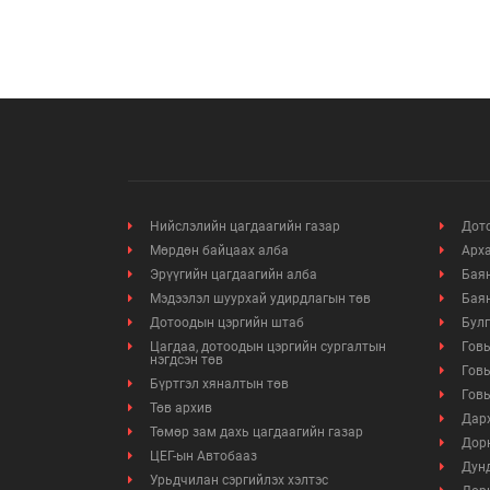
Нийслэлийн цагдаагийн газар
Дото
Мөрдөн байцаах алба
Арха
Эрүүгийн цагдаагийн алба
Баян
Мэдээлэл шуурхай удирдлагын төв
Баян
Дотоодын цэргийн штаб
Булг
Цагдаа, дотоодын цэргийн сургалтын
Говь
нэгдсэн төв
Говь
Бүртгэл хяналтын төв
Говь
Төв архив
Дарх
Төмөр зам дахь цагдаагийн газар
Дорн
ЦЕГ-ын Автобааз
Дунд
Урьдчилан сэргийлэх хэлтэс