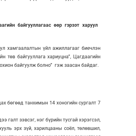
агийн байгууллагаас өөр гэрээт харуул
уул хамгаалалтын үйл ажиллагааг биечлэн
йн төв байгууллага хариуцна”, Цагдаагийн
зохион байгуулж болно” гэж заасан байдаг.
дах бөгөөд танхимын 14 хоногийн сургалт 7
э галт зэвсэг, нэг бүрийн тусгай хэрэгсэл,
ууль эрх зүй, харилцааны соёл, төлөвшил,