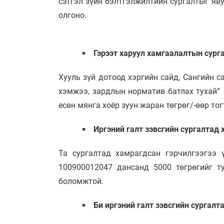
сэтгэл зүйн бэлтгэлжилтийн сургалтыг яв
олгоно.
Гэрээт харуул хамгаалалтын сург
Хууль зүй дотоод хэргийн сайд, Сангийн 
хэмжээ, зардлын норматив батлах тухай” 
есөн мянга хоёр зуун жаран төгрөг/-өөр тог
Иргэний галт зэвсгийн сургалтад 
Та сургалтад хамрагдсан гэрчилгээгээ 
100900012047 дансанд 5000 төгрөгийг т
боломжтой.
Би иргэний галт зэвсгийн сургал