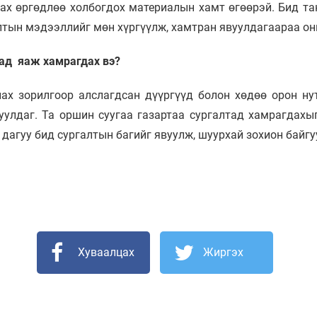
х өргөдлөө холбогдох материалын хамт өгөөрэй. Бид тан
алтын мэдээллийг мөн хүргүүлж, хамтран явуулдагаараа о
тад яаж хамрагдах вэ?
ах зорилгоор алслагдсан дүүргүүд болон хөдөө орон ну
уулдаг. Та оршин суугаа газартаа сургалтад хамрагдахы
н дагуу бид сургалтын багийг явуулж, шуурхай зохион байг
Хуваалцах
Жиргэх