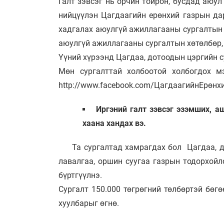
Галт зэвсэг нь орчин тойрон, бусдад аюул
нийцүүлэн Цагдаагийн ерөнхий газрын да
хадгалах аюулгүй ажиллагааны сургалтын 
аюулгүй ажиллагааны сургалтын хөтөлбөр, 
Үүний хүрээнд Цагдаа, дотоодын цэргийн с
Мөн сургалттай холбоотой холбогдох мэд
http://www.facebook.com/ЦагдаагийнЕрөнхи
Иргэний галт зэвсэг эзэмших, а
хаана хандах вэ.
Та сургалтад хамрагдах бол Цагдаа, дот
лавалгаа, оршин суугаа газрын тодорхойл
бүртгүүлнэ.
Сургалт 150.000 төгрөгний төлбөртэй бөг
хуулбарыг өгнө.