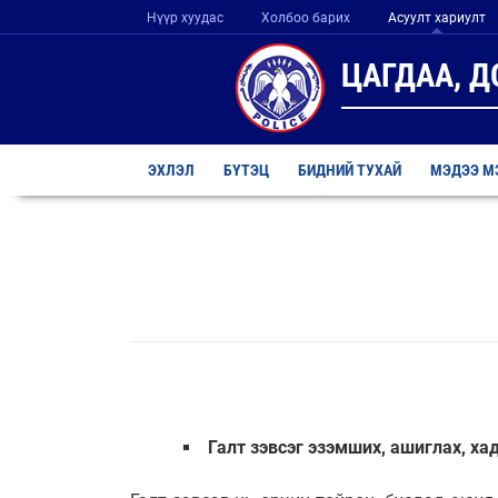
Нүүр хуудас
Холбоо барих
Асуулт хариулт
ЦАГДАА, 
ЭХЛЭЛ
БҮТЭЦ
БИДНИЙ ТУХАЙ
МЭДЭЭ М
Галт зэвсэг эзэмших, ашиглах, х