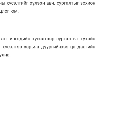
ы хүсэлтийг хүлээн авч, сургалтыг зохион
нцлог юм.
тагт иргэдийн хүсэлтээр сургалтыг тухайн
г хүсэлтээ харьяа дүүргийнхээ цагдаагийн
уулна.