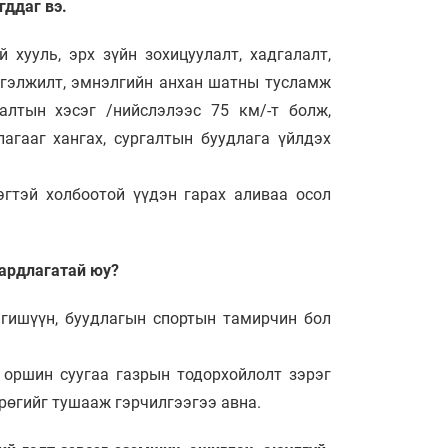
гддаг вэ.
 хууль, эрх зүйн зохицуулалт, хадгалалт,
элтгэлжилт, эмнэлгийн анхан шатны тусламж
алтын хэсэг /нийслэлээс 75 км/-т болж,
агааг хангах, сургалтын буудлага үйлдэх
эгтэй холбоотой үүдэн гарах аливаа осол
аардлагатай юу?
 гишүүн, буудлагын спортын тамирчин бол
 оршин суугаа газрын тодорхойлолт зэрэг
рөгийг тушааж гэрчилгээгээ авна.