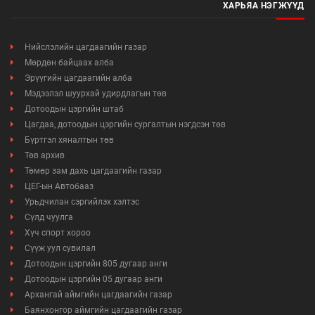
ХАРЬЯА НЭГЖҮҮД
Нийслэлийн цагдаагийн газар
Мөрдөн байцаах алба
Эрүүгийн цагдаагийн алба
Мэдээлэл шуурхай удирдлагын төв
Дотоодын цэргийн штаб
Цагдаа, дотоодын цэргийн сургалтын нэгдсэн төв
Бүртгэл хяналтын төв
Төв архив
Төмөр зам дахь цагдаагийн газар
ЦЕГ-ын Автобааз
Урьдчилан сэргийлэх хэлтэс
Сүлд чуулга
Хүч спорт хороо
Сүүж уул сувилал
Дотоодын цэргийн 805 дугаар анги
Дотоодын цэргийн 05 дугаар анги
Архангай аймгийн цагдаагийн газар
Баянхонгор аймгийн цагдаагийн газар