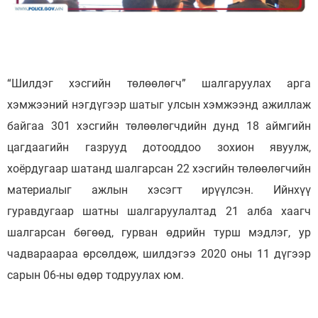
“Шилдэг хэсгийн төлөөлөгч” шалгаруулах арга
хэмжээний нэгдүгээр шатыг улсын хэмжээнд ажиллаж
байгаа 301 хэсгийн төлөөлөгчдийн дунд 18 аймгийн
цагдаагийн газрууд дотооддоо зохион явуулж,
хоёрдугаар шатанд шалгарсан 22 хэсгийн төлөөлөгчийн
материалыг ажлын хэсэгт ирүүлсэн. Ийнхүү
гуравдугаар шатны шалгаруулалтад 21 алба хаагч
шалгарсан бөгөөд, гурван өдрийн турш мэдлэг, ур
чадвараараа өрсөлдөж, шилдэгээ 2020 оны 11 дүгээр
сарын 06-ны өдөр тодруулах юм.