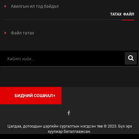
Авилгын ил тод байдал
ТАТАХ ФАЙЛ
Файл татах
БИДНИЙ СОШИАЛ
Цагдаа, дотоодын цэргийн сургалтын нэгдсэн төв © 2023. Бүх эрх
хуулиар баталгаажсан.