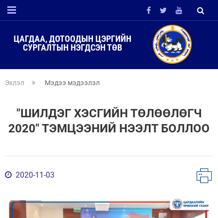
ЦАГДАА, ДОТООДЫН ЦЭРГИЙН
СУРГАЛТЫН НЭГДСЭН ТӨВ
Эхлэл
Мэдээ мэдээлэл
"ШИЛДЭГ ХЭСГИЙН ТӨЛӨӨЛӨГЧ
2020" ТЭМЦЭЭНИЙ НЭЭЛТ БОЛЛОО
2020-11-03