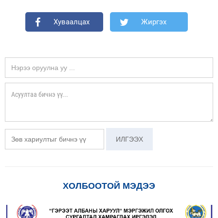
Хуваалцах
Жиргэх
ХОЛБООТОЙ МЭДЭЭ