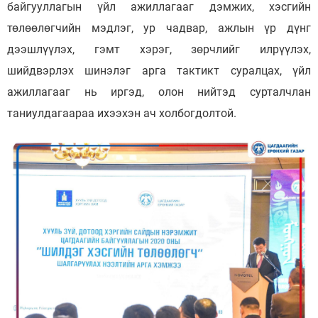
байгууллагын үйл ажиллагааг дэмжих, хэсгийн
төлөөлөгчийн мэдлэг, ур чадвар, ажлын үр дүнг
дээшлүүлэх, гэмт хэрэг, зөрчлийг илрүүлэх,
шийдвэрлэх шинэлэг арга тактикт суралцах, үйл
ажиллагааг нь иргэд, олон нийтэд сурталчлан
таниулдагаараа ихээхэн ач холбогдолтой.