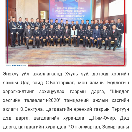
Энэхүү үйл ажиллагаанд Хууль зүй, дотоод хэргийн
яамны Дэд сайд С.Баатаржав, мөн яамны Бодлогын
хэрэгжилтийг зохицуулах газрын дарга, "Шилдэг
хэсгийн төлөөлөгч-2020" тэмцээний ажлын хэсгийн
ахлагч Э.Энхтуяа, Цагдаагийн ерөнхий газрын Тэргүүн
дэд дарга, цагдаагийн хурандаа Ц.Ням-Очир, Дэд
дарга, цагдаагийн хурандаа Р.Отгонжаргал, Захиргааны