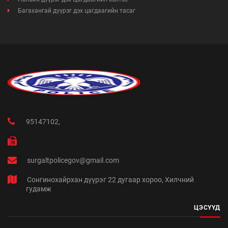
Багахангай дүүрэг дэх цагдаагийн тасаг
95147102,
surgaltpolicegov@gmail.com
Сонгинохайрхан дүүрэг 22 дугаар хороо, Хилчний
гудамж
ЦЭСҮҮД