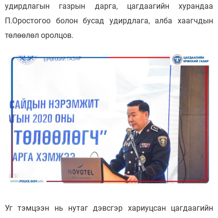
удирдлагын газрын дарга, цагдаагийн хурандаа
П.Оростогоо болон бусад удирдлага, алба хаагчдын
төлөөлөл оролцов.
Уг тэмцээн нь нутаг дэвсгэр хариуцсан цагдаагийн