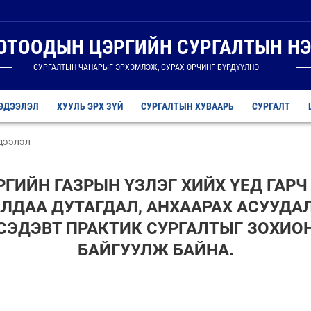
ДОТООДЫН ЦЭРГИЙН СУРГАЛТЫН НЭ
СУРГАЛТЫН ЧАНАРЫГ ЭРХЭМЛЭЖ, СУРАХ ОРЧИНГ БҮРДҮҮЛНЭ
ЭДЭЭЛЭЛ
ХУУЛЬ ЭРХ ЗҮЙ
СУРГАЛТЫН ХУВААРЬ
СУРГАЛТ
дээлэл
РГИЙН ГАЗРЫН ҮЗЛЭГ ХИЙХ ҮЕД ГАРЧ
ЛДАА ДУТАГДАЛ, АНХААРАХ АСУУДА
СЭДЭВТ ПРАКТИК СУРГАЛТЫГ ЗОХИО
БАЙГУУЛЖ БАЙНА.