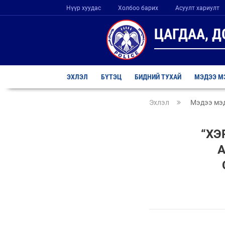
Нүүр хуудас
Холбоо барих
Асуулт хариулт
ЦАГДАА, 
ЭХЛЭЛ
БҮТЭЦ
БИДНИЙ ТУХАЙ
МЭДЭЭ М
Эхлэл
Мэдээ мэ
“ХЭ
А