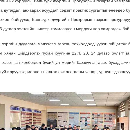
гийн их сургууль, Баянзүрх дүүргийн Прокурорын газартай хамтран
аа дутагдал, анхаарах асуудал” сэдэвт практик сургалтыг өнөөдөр б
хион байгуулж, Баянзүрх дүүргийн Прокрорын газрын прокурору
,3 дугаар хэлтсийн шинээр томилогдсон мөрдөгч нар хамрагдаж бай
т хэргийн дуудлага мэдээлэл гарсан тохиолдолд үүрэг гүйцэтгэж 
эг хянан шийдвэрлэх тухай хуулийн 22.4, 23, 24 дүгээр бүлэгт з
х, хэрэгт ач холбогдол бүхий ул мөрийг бэхжүүлэн авах бусад ажи
лгүй илрүүлэх, мөрдөн шалгах ажиллагааны чанар, үр дүнг дээшлү