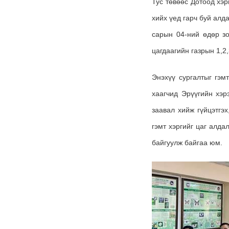
Тус төвөөс Дотоод хэр
хийх үед гарч буй алд
сарын 04-ний өдөр зо
цагдаагийн газрын 1,2
Энэхүү сургалтыг гэм
хаагчид Эрүүгийн хэр
заавал хийж гүйцэтгэ
гэмт хэргийг цаг алда
байгуулж байгаа юм.