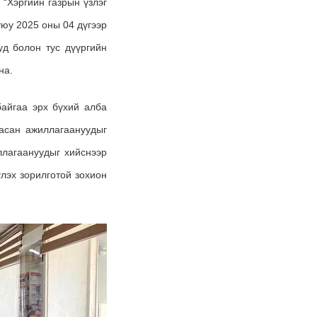
 “Хэргийн газрын үзлэг
уюу 2025 оны 04 дүгээр
уд болон тус дүүргийн
на.
байгаа эрх бүхий алба
аасан ажиллагаануудыг
ллагаануудыг хийснээр
үлэх зорилготой зохион