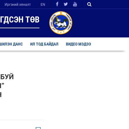
Иргэний хяналт
EN
ГДСЭН ТӨВ
ШИЛЭН ДАНС
ИЛ ТОД БАЙДАЛ
ВИДЕО МЭДЭЭ
 БУЙ
Л”
Н