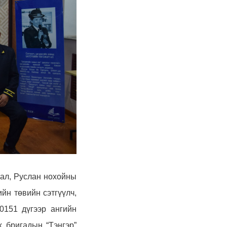
рал, Руслан нохойны
йн төвийн сэтгүүлч,
0151 дүгээр ангийн
 бригадын “Тэнгэр”