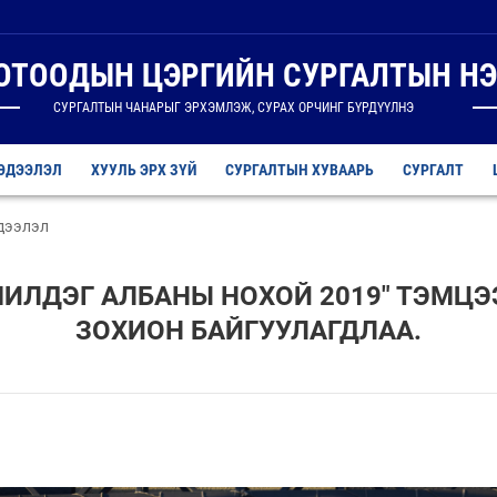
ДОТООДЫН ЦЭРГИЙН СУРГАЛТЫН НЭ
СУРГАЛТЫН ЧАНАРЫГ ЭРХЭМЛЭЖ, СУРАХ ОРЧИНГ БҮРДҮҮЛНЭ
ЭДЭЭЛЭЛ
ХУУЛЬ ЭРХ ЗҮЙ
СУРГАЛТЫН ХУВААРЬ
СУРГАЛТ
дээлэл
ШИЛДЭГ АЛБАНЫ НОХОЙ 2019" ТЭМЦЭ
ЗОХИОН БАЙГУУЛАГДЛАА.