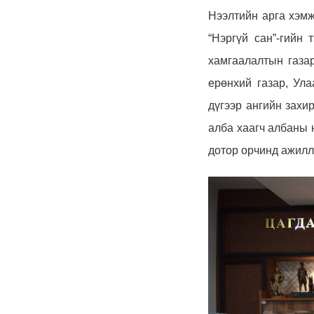
Нээлтийн арга хэмж
“Нэргүй сан”-гийн 
хамгаалалтын газа
ерөнхий газар,
Ула
дүгээр ангийн захи
алба хаагч албаны 
дотор орчинд ажилл