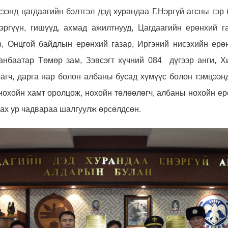
ээнд цагдаагийн бэлтгэл дэд хурандаа Г.Нэргүй агсны гэр б
тэргүүн, гишүүд, ахмад ажилтнууд, Цагдаагийн ерөнхий г
р, Онцгой байдлын ерөнхий газар,
Иргэний нисэхийн ерөн
анбаатар Төмөр зам,
Зэвсэгт хүчний 084 дүгээр анги,
Х
рагч, дарга нар болон албаны бусад хүмүүс болон тэмцээн
нохойн хамт оролцож, нохойн төлөөлөгч,
албаны нохойн ерө
ах ур чадвараа шалгуулж өр
сөлд
сөн.