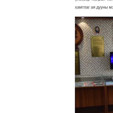
хамтлаг ая дууны м