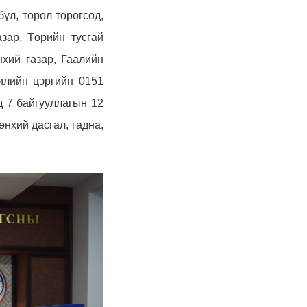
үл, төрөл төрөгсөд,
азар, Төрийн тусгай
хий газар, Гаалийн
илийн цэргийн 0151
д
7 байгууллагын 12
нхий дасгал, гадна,