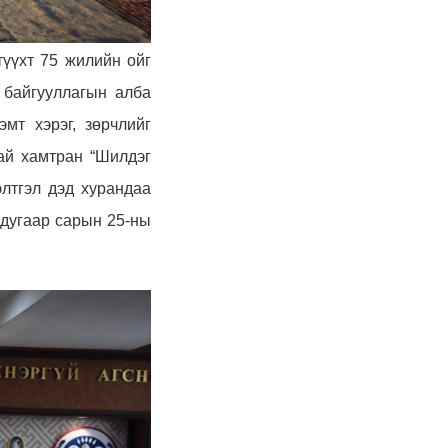
түүхт 75
жилийн ой
г
 байгууллагын алба
гэмт хэрэг, зөрчлийг
тай хамтран
“Шилдэг
элтгэл дэд хурандаа
 дугаар
сарын
25
-н
ы