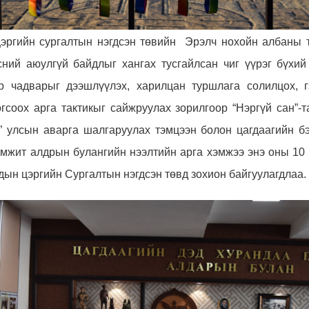
цэргийн сургалтын нэгдсэн төвийн Эрэлч нохойн албаны 
сний аюулгүй байдлыг хангах тусгайлсан чиг үүрэг бүхий
р чадварыг дээшлүүлэх, харилцан туршлага солилцох,
гсоох арга тактик
ыг
сайжруулах зорилгоор
“Нэргүй сан”-
9”
улсын аварга шалгаруулах
тэмцээн
болон
цагдаагийн б
эмжит алдрын булангийн нээлтийн арга хэмжээ
энэ
оны 10
дын цэргийн Сургалтын нэгдсэн төвд
зохион байгуул
агдлаа.