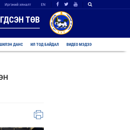
Иргэний хяналт
EN
ГДСЭН ТӨВ
ШИЛЭН ДАНС
ИЛ ТОД БАЙДАЛ
ВИДЕО МЭДЭЭ
ЭН