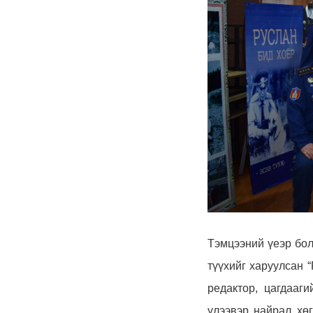
Тэмцээний үеэр бо
түүхийг харуулсан 
редактор, цагдааг
үлээвэр найрал хө