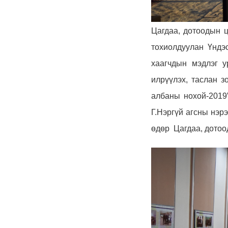
Цагдаа, дотоодын 
тохиолдуулан Үндэ
хаагчдын мэдлэг у
илрүүлэх, таслан зо
албаны нохой
-201
Г.Нэргүй агсны нэр
өдөр
Цагдаа, дотоо