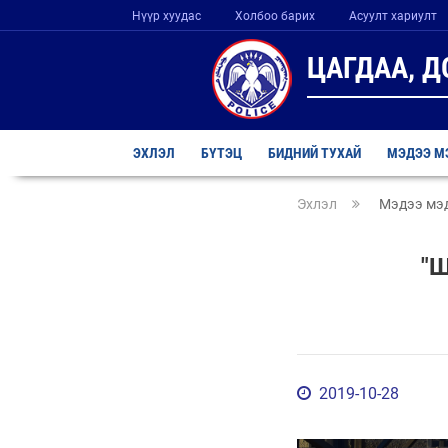
Нүүр хуудас
Холбоо барих
Асуулт хариулт
ЦАГДАА, 
ЭХЛЭЛ
БҮТЭЦ
БИДНИЙ ТУХАЙ
МЭДЭЭ М
Эхлэл
Мэдээ мэ
"
2019-10-28