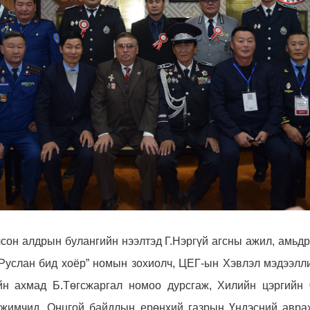
лсон
алдрын булангийн нээлтэд Г.Нэргүй агсны ажил, амьд
“Руслан бид хоёр” номын зохиолч, ЦЕГ-ын Хэвлэл мэдээлли
ийн ахмад Б.Төгсжаргал номоо дурсгаж,
Хилийн цэргийн 
гжимчид, Онцгой байдлын ерөнхий газрын Үндэсний аврах