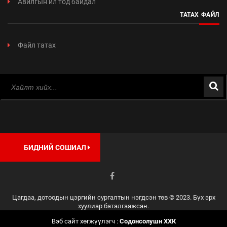
Авилгын ил тод байдал
ТАТАХ ФАЙЛ
Файл татах
БИДНИЙ СОШИАЛ
Цагдаа, дотоодын цэргийн сургалтын нэгдсэн төв © 2023. Бүх эрх
хуулиар баталгаажсан.
Вэб сайт хөгжүүлэгч :
Содонсолушн ХХК