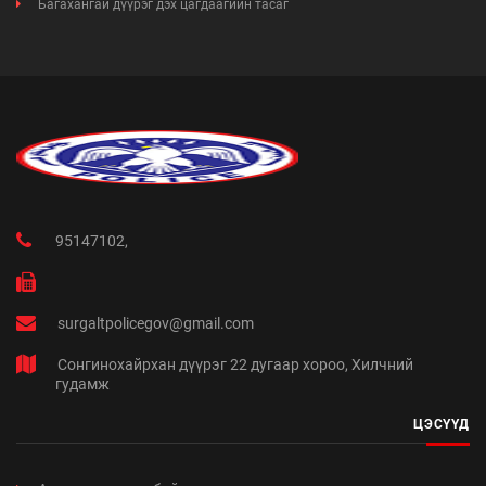
Багахангай дүүрэг дэх цагдаагийн тасаг
95147102,
surgaltpolicegov@gmail.com
Сонгинохайрхан дүүрэг 22 дугаар хороо, Хилчний
гудамж
ЦЭСҮҮД