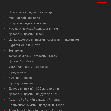
Нийслэлийн цагдаагийн газар
Мөрдөн байцаах алба
Эрүүгийн цагдаагийн алба
Мэдээлэл шуурхай удирдлагын төв
Дотоодын цэргийн штаб
Цагдаа, дотоодын цэргийн сургалтын нэгдсэн төв
Бүртгэл хяналтын төв
Төв архив
Төмөр зам дахь цагдаагийн газар
ЦЕГ-ын Автобааз
Урьдчилан сэргийлэх хэлтэс
Сүлд чуулга
Хүч спорт хороо
Сүүж уул сувилал
Дотоодын цэргийн 805 дугаар анги
Дотоодын цэргийн 05 дугаар анги
Архангай аймгийн цагдаагийн газар
Баянхонгор аймгийн цагдаагийн газар
Баян-Өлгий аймгийн цагдаагийн газа