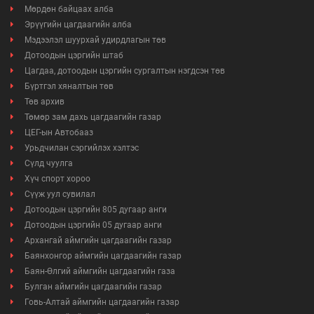
Мөрдөн байцаах алба
Эрүүгийн цагдаагийн алба
Мэдээлэл шуурхай удирдлагын төв
Дотоодын цэргийн штаб
Цагдаа, дотоодын цэргийн сургалтын нэгдсэн төв
Бүртгэл хяналтын төв
Төв архив
Төмөр зам дахь цагдаагийн газар
ЦЕГ-ын Автобааз
Урьдчилан сэргийлэх хэлтэс
Сүлд чуулга
Хүч спорт хороо
Сүүж уул сувилал
Дотоодын цэргийн 805 дугаар анги
Дотоодын цэргийн 05 дугаар анги
Архангай аймгийн цагдаагийн газар
Баянхонгор аймгийн цагдаагийн газар
Баян-Өлгий аймгийн цагдаагийн газа
Булган аймгийн цагдаагийн газар
Говь-Алтай аймгийн цагдаагийн газар