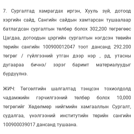
7. Сургалтад хамрагдах иргэн, Хууль зүй, дотоод
хэргийн сайд, Сангийн сайдын хамтарсан тушаалаар
батлагдсан сургалтын төлбөр болох 302,200 төгрөгөөс
Цагдаа, дотоодын цэргийн сургалтын нэгдсэн төвийн
төрийн сангийн 100900012047 тоот дансанд 292.200
төгрөг / гүйлгээний утган дээр нэр , рд, утасны
дугаараа бичнэ/ зэрэг баримт материалуудыг
бүрдүүлнэ.
ЖИЧ: Төгсөлтийн шалгалтад тэнцсэн тохиолдолд
чадамжийн гэрчилгээний төлбөр болох 10,000
төгрөгийг Хөдөлмөр нийгмийн хамгааллын Сургалт,
судалгаа, үнэлгээний институтийн төрийн сангийн
100900039017 дансанд тушаана.