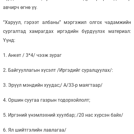
авчирч өгнө үү.
“Харуул, гэрээт албаны” мэргэжил олгох чадамжийн
сургалтад хамрагдах иргэдийн бүрдүүлэх материал:
Үүнд:
1. Анкет / 3*4/ чээж зураг
2. Байгууллагын хүсэлт /Иргэдийг суралцуулах/:
3. Эрүүл мэндийн хуудас;/ А/33-р маягтаар/
4. Оршин суугаа газрын тодорхойлолт;
5. Иргэний үнэмлэхний хуулбар; /20 нас хүрсэн байх/
6. Ял шийтгэлийн лавлагаа/