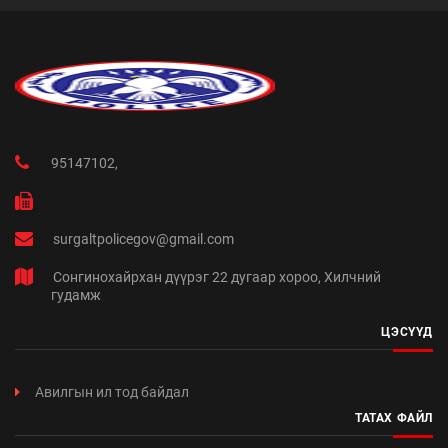
95147102,
surgaltpolicegov@gmail.com
Сонгинохайрхан дүүрэг 22 дугаар хороо, Хилчний
гудамж
ЦЭСҮҮД
Авилгын ил тод байдал
ТАТАХ ФАЙЛ