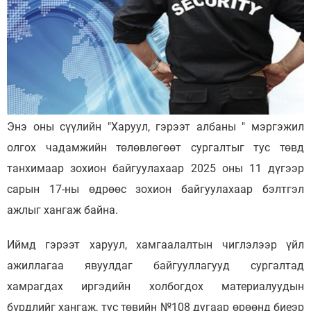
Энэ оны сүүлийн "Харуул, гэрээт албаны " мэргэжил
олгох чадамжийн төлөвлөгөөт сургалтыг тус төвд
танхимаар зохион байгуулахаар 2025 оны 11 дүгээр
сарын 17-ны өдрөөс зохион байгуулахаар бэлтгэл
ажлыг хангаж байна.
Иймд гэрээт харуул, хамгаалалтын чиглэлээр үйл
ажиллагаа явуулдаг байгууллагууд сургалтад
хамрагдах иргэдийн холбогдох материалуудын
бүрдлийг хангаж, тус төвийн №108 дугаар өрөөнд биеэр