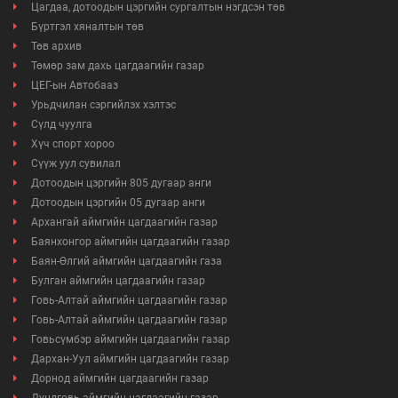
Цагдаа, дотоодын цэргийн сургалтын нэгдсэн төв
Бүртгэл хяналтын төв
Төв архив
Төмөр зам дахь цагдаагийн газар
ЦЕГ-ын Автобааз
Урьдчилан сэргийлэх хэлтэс
Сүлд чуулга
Хүч спорт хороо
Сүүж уул сувилал
Дотоодын цэргийн 805 дугаар анги
Дотоодын цэргийн 05 дугаар анги
Архангай аймгийн цагдаагийн газар
Баянхонгор аймгийн цагдаагийн газар
Баян-Өлгий аймгийн цагдаагийн газа
Булган аймгийн цагдаагийн газар
Говь-Алтай аймгийн цагдаагийн газар
Говь-Алтай аймгийн цагдаагийн газар
Говьсүмбэр аймгийн цагдаагийн газар
Дархан-Уул аймгийн цагдаагийн газар
Дорнод аймгийн цагдаагийн газар
Дундговь аймгийн цагдаагийн газар