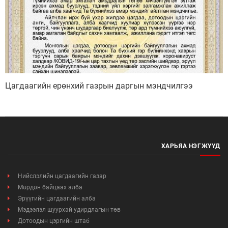
Цагдаагийн ерөнхий газрын даргын мэндчилгээ
ХАРЬЯА НЭГЖҮҮД
Нийслэлийн цагдаагийн газар
Мөрдөн байцаах алба
Эрүүгийн цагдаагийн алба
Мэдээлэл шуурхай удирдлагын төв
Дотоодын цэргийн штаб