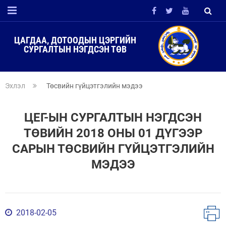
ЦАГДАА, ДОТООДЫН ЦЭРГИЙН
СУРГАЛТЫН НЭГДСЭН ТӨВ
Эхлэл
Төсвийн гүйцэтгэлийн мэдээ
ЦЕГ-ЫН СУРГАЛТЫН НЭГДСЭН
ТӨВИЙН 2018 ОНЫ 01 ДҮГЭЭР
САРЫН ТӨСВИЙН ГҮЙЦЭТГЭЛИЙН
МЭДЭЭ
2018-02-05