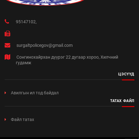
95147102,
surgaltpolicegov@gmail.com
Сонгинохайрхан дүүрэг 22 дугаар хороо, Хилчний
гудамж
ЦЭСҮҮД
Авилгын ил тод байдал
ТАТАХ ФАЙЛ
Файл татах