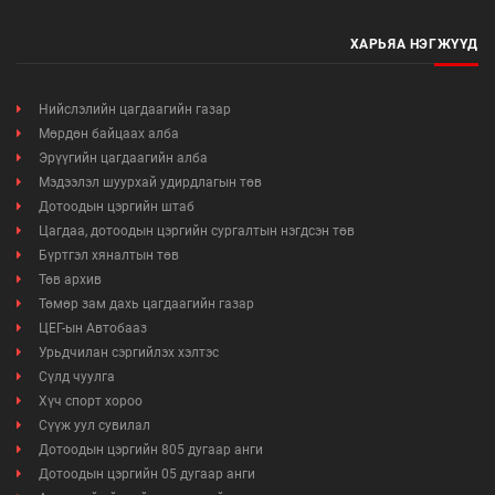
ХАРЬЯА НЭГЖҮҮД
Нийслэлийн цагдаагийн газар
Мөрдөн байцаах алба
Эрүүгийн цагдаагийн алба
Мэдээлэл шуурхай удирдлагын төв
Дотоодын цэргийн штаб
Цагдаа, дотоодын цэргийн сургалтын нэгдсэн төв
Бүртгэл хяналтын төв
Төв архив
Төмөр зам дахь цагдаагийн газар
ЦЕГ-ын Автобааз
Урьдчилан сэргийлэх хэлтэс
Сүлд чуулга
Хүч спорт хороо
Сүүж уул сувилал
Дотоодын цэргийн 805 дугаар анги
Дотоодын цэргийн 05 дугаар анги