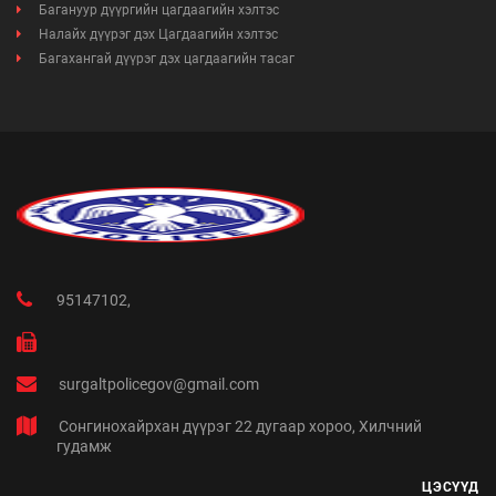
Багануур дүүргийн цагдаагийн хэлтэс
Налайх дүүрэг дэх Цагдаагийн хэлтэс
Багахангай дүүрэг дэх цагдаагийн тасаг
95147102,
surgaltpolicegov@gmail.com
Сонгинохайрхан дүүрэг 22 дугаар хороо, Хилчний
гудамж
ЦЭСҮҮД