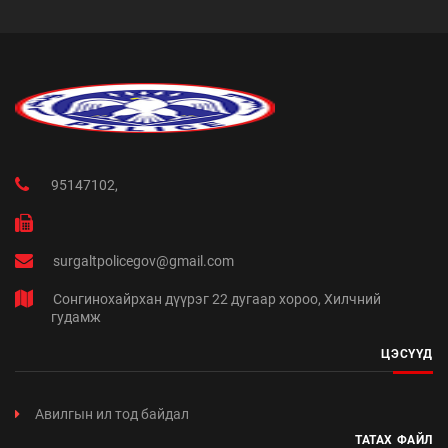
95147102,
surgaltpolicegov@gmail.com
Сонгинохайрхан дүүрэг 22 дугаар хороо, Хилчний
гудамж
ЦЭСҮҮД
Авилгын ил тод байдал
ТАТАХ ФАЙЛ