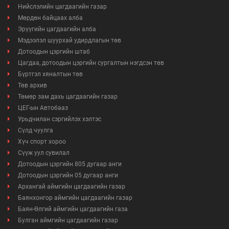
Нийслэлийн цагдаагийн газар
Мөрдөн байцаах алба
Эрүүгийн цагдаагийн алба
Мэдээлэл шуурхай удирдлагын төв
Дотоодын цэргийн штаб
Цагдаа, дотоодын цэргийн сургалтын нэгдсэн төв
Бүртгэл хяналтын төв
Төв архив
Төмөр зам дахь цагдаагийн газар
ЦЕГ-ын Автобааз
Урьдчилан сэргийлэх хэлтэс
Сүлд чуулга
Хүч спорт хороо
Сүүж уул сувилал
Дотоодын цэргийн 805 дугаар анги
Дотоодын цэргийн 05 дугаар анги
Архангай аймгийн цагдаагийн газар
Баянхонгор аймгийн цагдаагийн газар
Баян-Өлгий аймгийн цагдаагийн газа
Булган аймгийн цагдаагийн газар